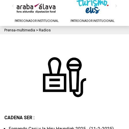
‹
›
PATROCINADOR INSTITUCIONAL
PATROCINADOR INSTITUCIONAL
P
Prensa-multimedia
>
Radios
CADENA SER :
Fernando Casi y la Hiru Haundiak 2025 (11-2-2025)